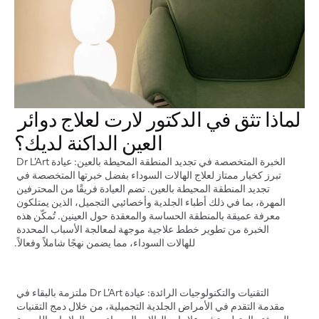
لماذا تثق في الدكتور لارت لعلاج دوائر 
العين الداكنة لديك؟
الخبرة المتخصصة في تجديد المنطقة المحيطة بالعين: عيادة Dr L'Art 
تبرز كخيار ممتاز لعلاج الهالات السوداء بفضل خبرتها المتخصصة في 
تجديد المنطقة المحيطة بالعين. تضم العيادة فريقًا من المحترفين 
المهرة، بما في ذلك أطباء الجلدية وأخصائيي التجميل، الذين يمتلكون 
معرفة عميقة بالمنطقة الحساسة والمعقدة حول العينين. تُمكّن هذه 
الخبرة من تطوير خطط علاجية موجهة لمعالجة الأسباب المحددة 
للهالات السوداء، مما يضمن نهجًا شاملاً وفعالاً.
التقنيات والتكنولوجيات الرائدة: عيادة Dr L'Art ملتزمة بالبقاء في 
مقدمة التقدم في الأمراض الجلدية التجميلية، من خلال دمج التقنيات 