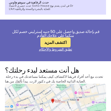
حدث الرفاهية في سوهو هاوس
حدث حصري لأعضاء Soho House في لندن يقدم نهج Dr
L'Art للعناية بالبشرة والصحة والرفاهية.
قم بإحالة صديق واحصل على 50 جنيه إسترليني خصم لكل 
منكما على علاجك القادم
اكتشف المزيد
تطبق الشروط والأحكام
هل أنت مستعد لبدء رحلتك؟
تحدث مع أحد أفراد فريقنا لاكتشاف كيف يمكننا مساعدتك في بدء رحلة 
العناية الذاتية الخاصة بك في دكتور لارت. يبدأ تألقك من هنا.