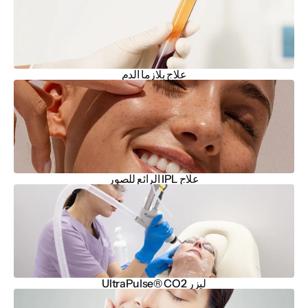
علاج بلازما الدم
علاج IPL الرائع للصور
ليزر UltraPulse® CO2