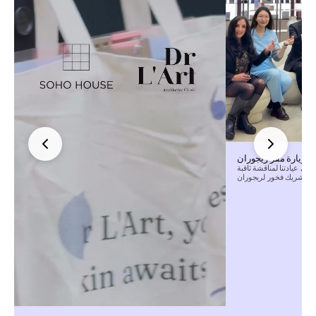
زيارة مقر ريجوران
ي عيادتنا لمناقشة ثاقبة
كشريك فخور لريجوران.