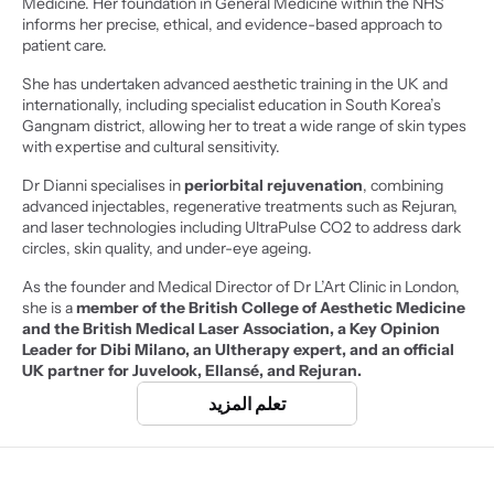
Medicine. Her foundation in General Medicine within the NHS 
informs her precise, ethical, and evidence-based approach to 
patient care.
She has undertaken advanced aesthetic training in the UK and 
internationally, including specialist education in South Korea’s 
Gangnam district, allowing her to treat a wide range of skin types 
with expertise and cultural sensitivity.
Dr Dianni specialises in 
periorbital rejuvenation
, combining 
advanced injectables, regenerative treatments such as Rejuran, 
and laser technologies including UltraPulse CO2 to address dark 
circles, skin quality, and under-eye ageing.
As the founder and Medical Director of Dr L’Art Clinic in London, 
she is a 
member of the British College of Aesthetic Medicine 
and the British Medical Laser Association, a Key Opinion 
Leader for Dibi Milano, an Ultherapy expert, and an official 
UK partner for Juvelook, Ellansé, and Rejuran.
تعلم المزيد