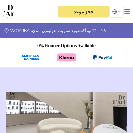
Select Langua
حجز موعد
٢٩ – ٣١ نيو أكسفورد ستريت، هولبورن، لندن، WC1A 1BA
0% Finance Options Available