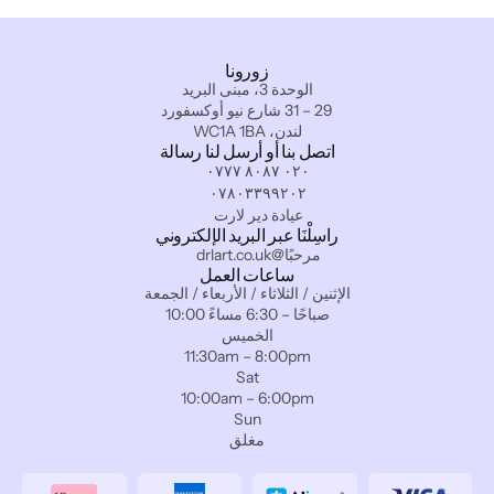
زورونا
الوحدة 3، مبنى البريد
29 – 31 شارع نيو أوكسفورد
لندن، WC1A 1BA
اتصل بنا أو أرسل لنا رسالة
٠٢٠ ٨٠٨٧ ٠٧٧٧
٠٧٨٠٣٣٩٩٢٠٢
عيادة دير لارت
راسِلْنَا عبر البريد الإلكتروني
مرحبًا@drlart.co.uk
ساعات العمل
الإثنين / الثلاثاء / الأربعاء / الجمعة
10:00 صباحًا – 6:30 مساءً
الخميس
11:30am – 8:00pm
Sat
10:00am – 6:00pm
Sun
مغلق