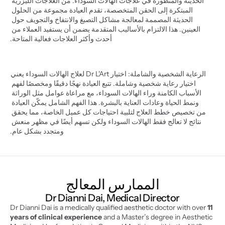
الحديثة والمتطورة في علاجات الهالات السوداء. من العلاجات الليزرية 
المبتكرة إلى الحقن المتخصصة، تقدم العيادة مجموعة من الحلول 
الحديثة المصممة لمعالجة مشاكل التصبغ والانتفاخ والتجويف حول 
العينين. هذا الالتزام بالأساليب المتقدمة يضمن أن يستفيد العملاء من 
أحدث وأكثر العلاجات فعالية المتاحة.
الرعاية الشخصية والشاملة: اختيار Dr L'Art لعلاج الهالات السوداء يعني 
اختيار رعاية شخصية وشاملة. تتبع العيادة نهجًا دقيقًا ومخصصًا لفهم 
الأسباب الكامنة وراء الهالات السوداء، مع مراعاة عوامل مثل الوراثة 
ونمط الحياة وعادات العناية بالبشرة. هذا الفهم الشامل يمكّن العيادة 
من تخصيص خطط العلاج لتلبية احتياجات كل عميل الخاصة، مما يحقق 
نتائج لا تعالج فقط الهالات السوداء ولكن تسهم أيضًا في مظهر منعش 
ومتجدد بشكل عام.
الممارس المعالج
Dr Dianni Dai, Medical Director
Dr Dianni Dai is a medically qualified aesthetic doctor with over 
11 
years of clinical experience
 and a Master’s degree in Aesthetic 