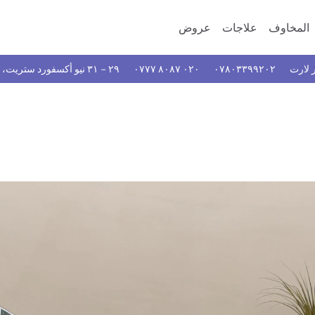
المخاوف
علاجات
عروض
ر لارت
٠٧٨٠٣٣٩٩٢٠٢
٠٢٠ ٨٠٨٧ ٠٧٧٧
٢٩ – ٣١ نيو أكسفورد ستريت، هولبورن، لندن، WC1A 1BA