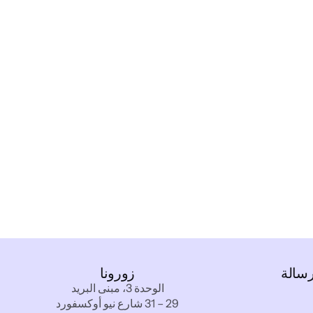
رسالة
زورونا
الوحدة 3، مبنى البريد
29 – 31 شارع نيو أوكسفورد