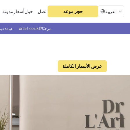
Select Language
اتصل
حول
أسعار
مدونة
حجز موعد
العربية
مرحبًا@drlart.co.uk
عيادة دي
عرض الأسعار الكاملة