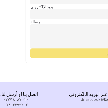
البريد الإلكتروني
رسالة
ا عبر البريد الإلكتروني
اتصل بنا أو أرسل لنا 
drlart.co.u
٠٢٠ ٨٠٨٧ ٠٧٧٧
٠٧٨٠٣٣٩٩٢٠٢