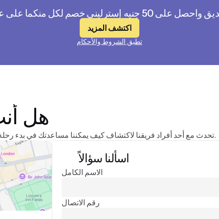
يه إسترليني خصم لكل منكما على علاجك القادم
اكتشف المزيد
تطبق الشروط والأحكام
هل أنت
تحدث مع أحد أفراد فريقنا لاكتشاف كيف يمكننا مساعدتك في بدء رحلة العناية الذاتية الخاصة بك في دكتور لارت. يبدأ تألقك من هنا.
اسألنا سؤالاً
الاسم الكامل
رقم الاتصال