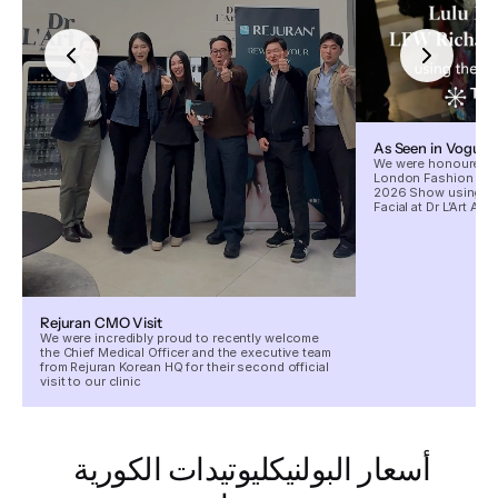
As Seen in Vogue
We were honoured to
London Fashion Wee
2026 Show using our
Facial at Dr L’Art Aes
Rejuran CMO Visit
We were incredibly proud to recently welcome
the Chief Medical Officer and the executive team
from Rejuran Korean HQ for their second official
visit to our clinic
أسعار البولنيكليوتيدات الكورية 