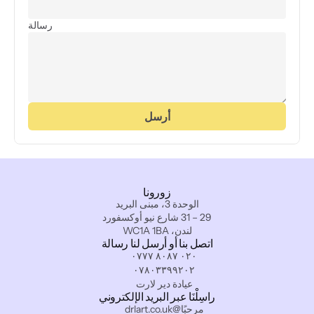
رسالة
أرسل
زورونا
الوحدة 3، مبنى البريد
29 – 31 شارع نيو أوكسفورد
لندن، WC1A 1BA
اتصل بنا أو أرسل لنا رسالة
٠٢٠ ٨٠٨٧ ٠٧٧٧
٠٧٨٠٣٣٩٩٢٠٢
عيادة دير لارت
راسِلْنَا عبر البريد الإلكتروني
مرحبًا@drlart.co.uk