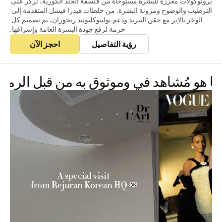
بروتوكولات معززة للبشرة مستوحاة من فلسفة الجلد الكورية، تركز على 
الترطيب والوضوح ومرونة البشرة. من خلطات هيدرا فيشل المتقدمة إلى 
الوخز بالإبر مع حقن التبريد ودعم بولينوكليوتيد ريجوران، تم تصميم كل 
حزمة لرفع جودة البشرة العامة وإشراقها.
رؤية التفاصيل
احجز الآن
ما هو مُشاهد في وموثوق به من قبل الرموز