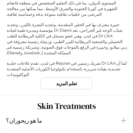
المستوى الدولي، بما في ذلك التعليم المتخصص في منطقة غانغنام 
الشهيرة في كوريا الجنوبية والشرق الأوسط، مما يمكنها من معالجة 
المرضى من خلفيات ثقافية متنوعة بدقة وحساسية ثقافية.
خبيرة معترف بها في الحقن المتقدمة، وتجديد البشرة بالليزر، وتجديد 
شباب الوجه غير الجراحي، تعد Dr Dianni مؤسسة ومديرة طبية لعيادة 
Dr L’Art في لندن. وهي عضو مسجل في الكلية البريطانية للطب 
التجميلي والجمعية البريطانية لليزر الطبي، وزميلة رئيسية معروفة في 
دِبي ميلانو، وخبيرة في الرفع بالموجات فوق الصوتية، وشريكة رسمية في 
المملكة المتحدة لـ Juvelook وEllansé.
كما أن Dr L’Art شريك رسمي في Rejuran في لندن، تقدم علاجات جلدية 
تجديدية بقيادة سريرية باستخدام تكنولوجيا الكوريات الأصلية المتعددة 
النوكليوتيدات.
تعلم المزيد
Skin Treatments
ما هو ريجوران؟