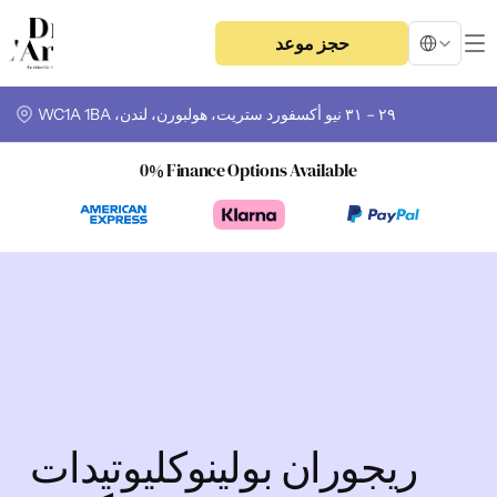
Select Langua
حجز موعد
٢٩ – ٣١ نيو أكسفورد ستريت، هولبورن، لندن، WC1A 1BA
0% Finance Options Available
ريجوران بولينوكليوتيدات 