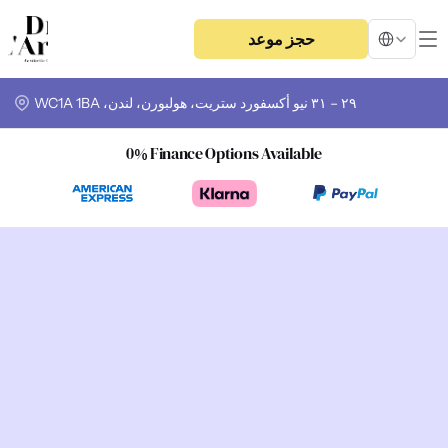
Select Langua
حجز موعد
٢٩ – ٣١ نيو أكسفورد ستريت، هولبورن، لندن، WC1A 1BA
0% Finance Options Available