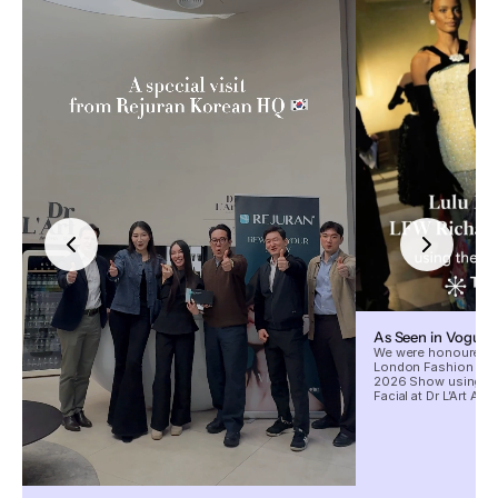
As Seen in Vogue
We were honoured to
London Fashion Wee
2026 Show using our
Facial at Dr L’Art Aes