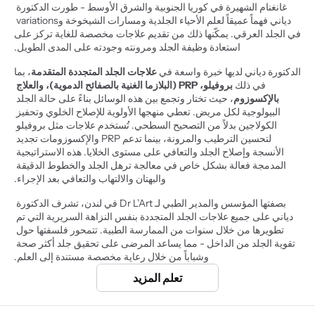
غانغنام الشهيرة في كوريا الجنوبية والشرق الأوسط - طورت الدكتورة 
دياني فهماً عميقاً لعلم الأحياء الجلدية ومسارات الشيخوخة وvariations 
في الجلد العرقي. يمكّنها ذلك من تقديم علاجات مخصصة للغاية تركز على 
استعادة وظيفة الجلد ومرونته وجودته على المدى الطويل.
الدكتورة دياني لديها خبرة واسعة في 
علاجات الجلد المتجددة المتقدمة
، بما 
في ذلك 
بروفيلو، PRP (البلازما الغنية بالصفائح الدموية)، والعلاج 
بالإكسوزوم
، حيث تختار وتجمع بين هذه الوسائل بناءً على حالة الجلد 
البيولوجية لكل مريض. تعطي منهجها الأولوية للإصلاح الخلوي وتحفيز 
الكولاجين بدلاً من التصحيح السطحي. تُستخدم علاجات مثل بروفيلو 
لتحسين الترطيب والمرونة، بينما تدعم PRP والإكسوزومات تجديد 
الأنسجة وإصلاح الجلد والتعافي على مستوى الخلايا. هذه الاستراتيجية 
المدمجة فعالة بشكل خاص في معالجة ترهل الجلد والخطوط الدقيقة 
والبهتان والالتهاب والتعافي بعد الإجراء.
بصفتها المؤسس والمدير الطبي لـ Dr L’Art في لندن، تشرف الدكتورة 
دياني على جميع علاجات الجلد المتجددة بنفس النزاهة السريرية التي تم 
تطويرها من خلال سنوات من الممارسة الطبية. تتمحور فلسفتها حول 
تقوية الجلد من الداخل - مما يساعد المرضى على تحقيق جلد أكثر صحة 
وشباباً من خلال رعاية مخصصة مستندة إلى العلم.
تعلم المزيد