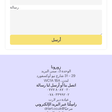
رسالة
أرسل
زورونا
الوحدة 3، مبنى البريد
29 – 31 شارع نيو أوكسفورد
لندن، WC1A 1BA
اتصل بنا أو أرسل لنا رسالة
٠٢٠ ٨٠٨٧ ٠٧٧٧
٠٧٨٠٣٣٩٩٢٠٢
عيادة دير لارت
راسِلْنَا عبر البريد الإلكتروني
مرحبًا@drlart.co.uk