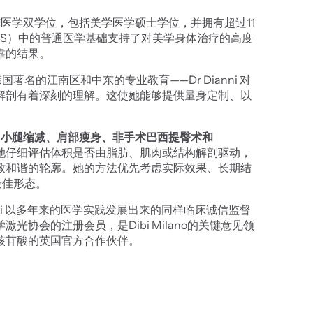
，拥有医学双学位，包括美学医学硕士学位，并拥有超过11
HS）中的普通医学基础支持了对美学身体治疗的高度
靠的结果。
名的江南区和中东的专业教育——Dr Dianni 对
解剖有着深刻的理解。这使她能够提供量身定制、以
如
小腿缩减、肩部瘦身、非手术巴西提臀术和
她仔细评估体积是否由脂肪、肌肉或结构解剖驱动，
致和谐的轮廓。她的方法优先考虑实际效果、长期结
最佳形态。
ianni 以多年来的医学实践发展出来的同样临床诚信监督
协会的注册会员，是Dibi Milano的关键意见领
韩国产多核苷酸的英国官方合作伙伴。