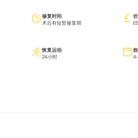
修复时间
价
术后有短暂修复期
£
恢复运动
效
24小时
4