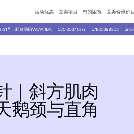
活动优惠
医美项目
您的困扰
医美资讯
价
31号，邮政编码WC1A 1BA
020 8087 0777
07803399202
drlar
针｜斜方肌肉
天鹅颈与直角