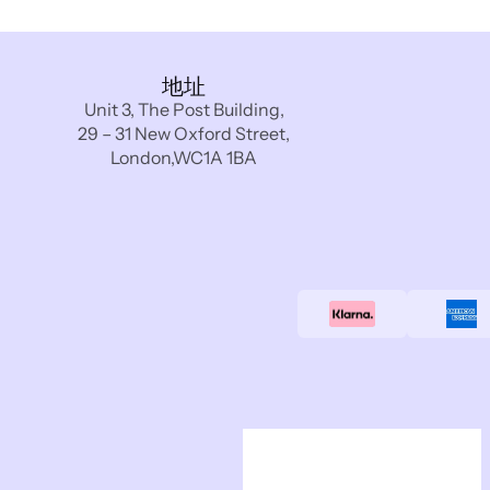
地址
Unit 3, The Post Building,
29 – 31 New Oxford Street,
London,WC1A 1BA