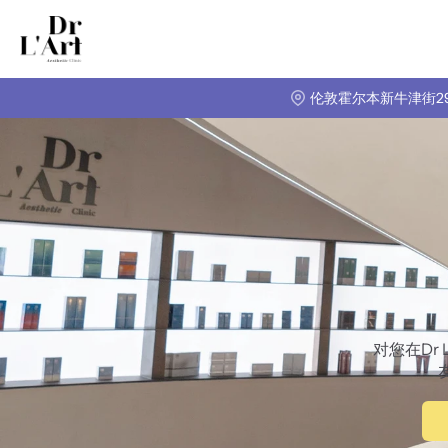
伦敦霍尔本新牛津街29-
对您在Dr