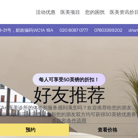
活动优惠
医美项目
您的困扰
医美资讯
价
31号，邮政编码WC1A 1BA
020 8087 0777
07803399202
drlar
每人可享受50英镑的折扣！
好友推荐
 L’Art医美诊所的体验和服务感到满意吗？欢迎推荐给您的朋友
友在本诊所完成消费，您和您的朋友双方均可获得50英镑优惠券
条款和条件适用
预约
查看价格