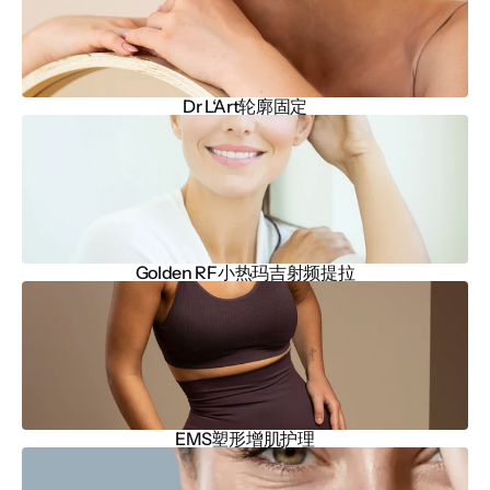
Dr L‘Art轮廓固定
Golden RF小热玛吉射频提拉
EMS塑形增肌护理