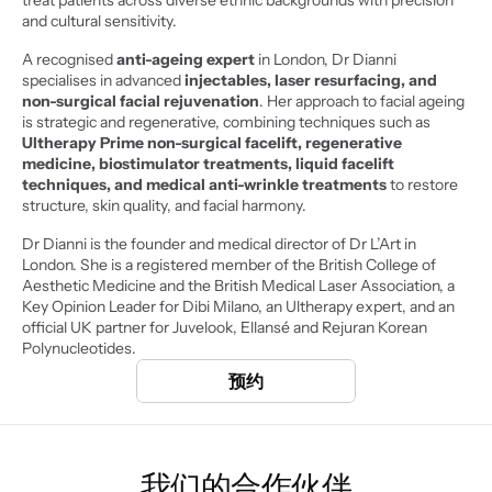
treat patients across diverse ethnic backgrounds with precision 
and cultural sensitivity.
A recognised 
anti-ageing expert 
in London, Dr Dianni 
specialises in advanced 
injectables, laser resurfacing, and 
non-surgical facial rejuvenation
. Her approach to facial ageing 
is strategic and regenerative, combining techniques such as
Ultherapy Prime non-surgical facelift, regenerative 
medicine, biostimulator treatments, liquid facelift 
techniques, and medical anti-wrinkle treatments
 to restore 
structure, skin quality, and facial harmony.
Dr Dianni is the founder and medical director of Dr L’Art in 
London. She is a registered member of the British College of 
Aesthetic Medicine and the British Medical Laser Association, a 
Key Opinion Leader for Dibi Milano, an Ultherapy expert, and an 
official UK partner for Juvelook, Ellansé and Rejuran Korean 
Polynucleotides.
预约
我们的合作伙伴