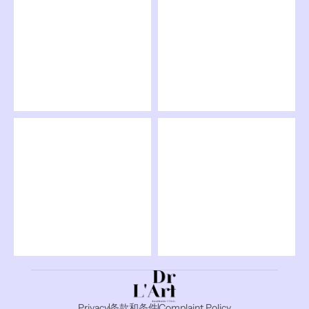
Privacy
条款和条件
Complaint Policy