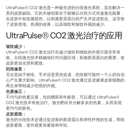
UltraPulse® CO2 激光是一种最先进的分段激光系统，旨在解决一
系列皮肤缺陷。它的关键创新在于能够以分段方式传递激光能量，
在皮肤中创造微损伤，以刺激胶原蛋白的产生并促进愈合。这导致
了皮肤质地、色调的改善，以及细纹和皱纹外观的减少。
UltraPulse® CO2 激光治疗的应用
皱纹减少：
UltraPulse® CO2 激光治疗在减少皱纹和细纹的外观方面非常有
效。分段激光技术精确地针对问题区域，刺激胶原蛋白的重塑，使
皮肤更加光滑和紧致。
疤痕修复：
无论是由于痤疮、手术还是受伤造成，疤痕都可能对一个人的自信
心产生重大影响。UltraPulse® CO2 激光通过促进健康皮肤细胞的
再生来帮助减少疤痕的外观。
色素修正：
不均匀的色素沉着，包括晒斑和年龄斑，可以通过 UltraPulse® 
CO2 激光技术有效治疗。激光靶向并分解多余的色素，从而实现
更均匀的肤色。
皮肤紧致：
激光的分段技术还通过促进新的胶原蛋白和弹性纤维的生成，帮助
皮肤紧致，使外观更加紧致和年轻。