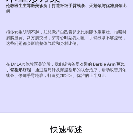
伦敦医生主导医美诊所｜打造纤细手臂线条、天鹅颈与优雅肩颈比
例
很多女生明明不胖，却总觉得自己看起来比实际体重更壮。拍照时
肩膀显宽、斜方肌突出，穿背心时副乳明显，手臂线条不够流畅，
这些问题都会影响整体气质和身材比例。
在 Dr L'Art 伦敦医美诊所，我们提供备受欢迎的 
Barbie Arm 芭比
手臂塑形疗程
，通过瘦肩针及溶脂塑形的联合治疗，帮助改善肩颈
线条、修饰手臂轮廓，打造更加纤细、优雅的上半身比
快速概述