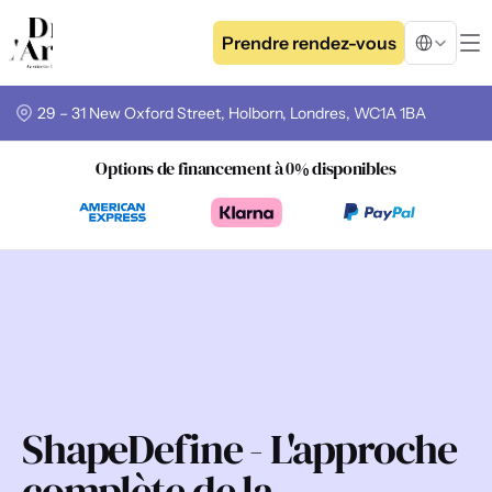
Select Langua
Prendre rendez-vous
29 – 31 New Oxford Street, Holborn, Londres, WC1A 1BA
Options de financement à 0% disponibles
ShapeDefine - L'approche 
complète de la 