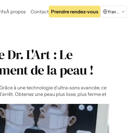
Select Language
ifs
À propos
Contact
Prendre rendez-vous
francais
Dr. L'Art : Le 
ement de la peau !
! Grâce à une technologie d'ultra-sons avancée, ce 
'arrêt. Obtenez une peau plus lisse, plus ferme et 