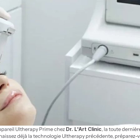
ppareil Ultherapy Prime chez 
Dr. L'Art Clinic
, la toute dernièr
nnaissez déjà la technologie Ultherapy précédente, préparez-