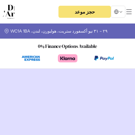
Select Langua
حجز موعد
٢٩ – ٣١ نيو أكسفورد ستريت، هولبورن، لندن، WC1A 1BA
0% Finance Options Available