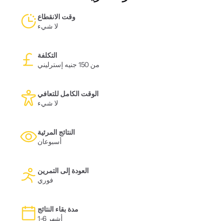
وقت الانقطاع
لا شيء
التكلفة
من 150 جنيه إسترليني
الوقت الكامل للتعافي
لا شيء
النتائج المرئية
أسبوعان
العودة إلى التمرين
فوري
مدة بقاء النتائج
1-6 أشهر