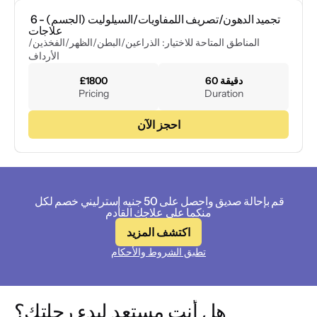
تجميد الدهون/تصريف اللمفاويات/السيلوليت (الجسم) - 6 
علاجات
المناطق المتاحة للاختيار: الذراعين/البطن/الظهر/الفخذين/
الأرداف
60 دقيقة
£1800
Pricing
Duration
احجز الآن
قم بإحالة صديق واحصل على 50 جنيه إسترليني خصم لكل 
منكما على علاجك القادم
اكتشف المزيد
تطبق الشروط والأحكام
هل أنت مستعد لبدء رحلتك؟