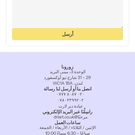
أرسل
زورونا
الوحدة 3، مبنى البريد
29 – 31 شارع نيو أوكسفورد
لندن، WC1A 1BA
اتصل بنا أو أرسل لنا رسالة
٠٢٠ ٨٠٨٧ ٠٧٧٧
٠٧٨٠٣٣٩٩٢٠٢
عيادة دير لارت
راسِلْنَا عبر البريد الإلكتروني
مرحبًا@drlart.co.uk
ساعات العمل
الإثنين / الثلاثاء / الأربعاء / الجمعة
10:00 صباحًا – 6:30 مساءً