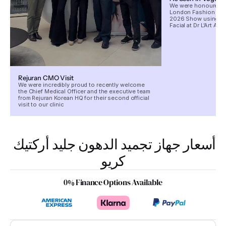
We were honoured to
London Fashion Wee
2026 Show using our
Facial at Dr L’Art Aes
Rejuran CMO Visit
We were incredibly proud to recently welcome
the Chief Medical Officer and the executive team
from Rejuran Korean HQ for their second official
visit to our clinic
أسعار جهاز تجميد الدهون جليد أركتيك 
كريو
0% Finance Options Available