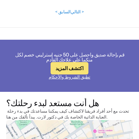
التالي >
< السابق
قم بإحالة صديق واحصل على 50 جنيه إسترليني خصم لكل 
منكما على علاجك القادم
اكتشف المزيد
تطبق الشروط والأحكام
هل أنت مستعد لبدء رحلتك؟
تحدث مع أحد أفراد فريقنا لاكتشاف كيف يمكننا مساعدتك في بدء رحلة 
العناية الذاتية الخاصة بك في دكتور لارت. يبدأ تألقك من هنا.