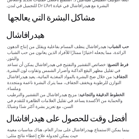
البشرة مع هيدرافاشال في عيادة Dr L'Art للتجميل في لندن.
مشاكل البشرة التي يعالجها 
هيدرافاشال
حب الشباب:
 هيدرافاشال ينظف المسام بفاعلية ويقلل من إنتاج الدهون 
الزائدة، مما يجعله اختيارًا ممتازًا للأفراد الذين يعانون من حب الشباب 
والبثور.
فرط التصبغ:
 خصائص التقشير والتفتيح في هيدرافاشال يمكن أن تساعد 
في تقليل مظهر البقع الداكنة وأضرار الشمس وتفاوت لون البشرة.
الجفاف:
 من خلال ضخ البشرة بالمواد المغذية المائية، يعيد هيدرافاشال 
التوازن للرطوبة ويخفف الجفاف، مما يترك البشرة ناعمة ومتجددة 
وملساء.
الخطوط الدقيقة والتجاعيد:
 مزيج هيدرافاشال من التقشير والترطيب 
والحماية من الأكسدة يساعد في تقليل العلامات الظاهرة للتقدم في 
السن، مع تعزيز بشرة أكثر شدًا وشبابًا.
أفضل وقت للحصول على هيدرافاشال
بينما يمكن الاستمتاع بهيدرافاشال على مدار العام، هناك مناسبات معينة 
حيث يمكن لجدولة علاج إعطاء نتائج مثلى: