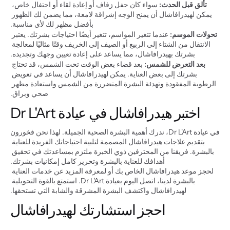
تألق قبل الحدث:
 سواء كان حفل زفاف أو إعادة لقاء أو احتفال خاص، 
يمكن لهيدرافاشال أن يمنح الوجه إشراقة لامعة، مما يضمن لك الظهور 
بأفضل مظهر لك لأي مناسبة.
تحولات الموسم:
 عندما تتغير المواسم، تتغير أيضًا احتياجات بشرتك. يعتبر 
الانتقال من الشتاء إلى الربيع أو الصيف إلى الخريف وقتًا مثاليًا لمعالجة 
بشرتك بهيدرافاشال، مما يساعد على إعادة تعيين وجهك وتجديده.
بعد التعرض للشمس:
 بعد قضاء بعض الوقت تحت الشمس، قد تحتاج 
بشرتك إلى بعض العناية. يمكن لهيدرافاشال أن يساعد في تعويض 
الرطوبة المفقودة وتهدئة البشرة المتضررة من الشمس واستعادة مظهر 
صحي وبراق.
اختبر هيدرافاشال في عيادة Dr L'Art
في عيادة Dr L'Art، ندرك أهمية البشرة الصحية الجميلة. لهذا نحن فخورون 
بتقديم علاجات هيدرافاشال المصممة لتلبية احتياجاتك الفريدة للعناية 
بالبشرة. فريقنا من المحترفين ذوي الخبرة ملتزم بمساعدتك في تحقيق 
أهدافك للعناية بالبشرة وتحرير كامل إمكانيات بشرتك.
لحجز موعد هيدرافاشال الخاص بك أو لمعرفة المزيد عن خدمات العناية 
بالبشرة لدينا، اتصل اليوم بعيادة Dr L'Art. استمتع بالقوة التحويلية 
لهيدرافاشال واكتشف البشرة المشرقة والشابة التي تستحقها.
احجز استشارتك لهيدرافاشال