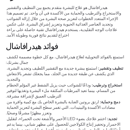
هيدرافاشال هو علاج للبشرة متقدم يجمع بين التنظيف والتقشير 
والاستخراج والترطيب والحماية من الأكسدة في آن واحد. تم تصميم هذا 
الإجراء المتعدد الخطوات لتعزيز صحة البشرة من خلال إزالة الشوائب 
وتجديد العناصر الغذائية الحيوية وتعزيز إشراق البشرة. على عكس 
علاجات الوجه التقليدية، يستخدم هيدرافاشال تقنية حاصلة على براءة 
اختراع لتقديم نتائج فورية وطويلة الأمد.
فوائد هيدرافاشال
استمتع بالفوائد التحويلية لعلاج هيدرافاشال، مع كل خطوة مصممة لكشف 
جمال بشرتك:
تنظيف وتقشير:
 استمتع ببشرة جديدة مع التقشير اللطيف وتجديد البشرة، 
الذي يكشف عن طبقة جديدة من الجلد، مما يجعلك تشعر بالانتعاش 
والتجديد.
استخراج وترطيب:
 وداعًا للشوائب حيث يزيل الشفط غير المؤلم الحطام 
من المسام، بينما تعيد المرطبات المكثفة ملء البشرة وتغذيها لتوفير 
الترطيب العميق لإشراقة مشرقة.
دمج وحماية:
 ارتق بروتين العناية بالبشرة الخاص بك مع كمية وافرة من 
مضادات الأكسدة والببتيدات، التي تغمر سطح البشرة لتعزيز الحماية 
وتعزز مظهرًا مشرقًا وصحيًا.
تجديد:
 اختتم علاجك بضوء LED الأحمر والأشعة تحت الحمراء، لتقليل 
الاحمرار وتحفيز إنتاج الكولاجين للحصول على مظهر شبابي، بينما يدعم 
أيضًا التوليف الطبيعي لفيتامين د. استمتع بأفضل عمليات تجديد وانتعاش 