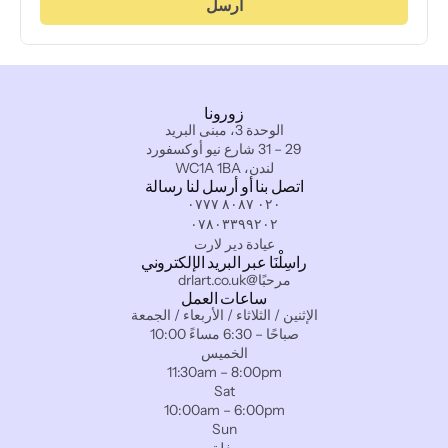
أرسل
زورونا
الوحدة 3، مبنى البريد
29 – 31 شارع نيو أوكسفورد
لندن، WC1A 1BA
اتصل بنا أو أرسل لنا رسالة
٠٢٠ ٨٠٨٧ ٠٧٧٧
٠٧٨٠٣٣٩٩٢٠٢
عيادة دير لارت
راسِلْنَا عبر البريد الإلكتروني
مرحبًا@drlart.co.uk
ساعات العمل
الإثنين / الثلاثاء / الأربعاء / الجمعة
10:00 صباحًا – 6:30 مساءً
الخميس
11:30am – 8:00pm
Sat
10:00am – 6:00pm
Sun