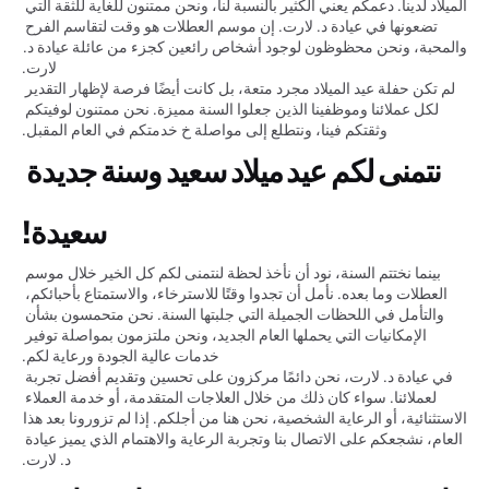
الميلاد لدينا. دعمكم يعني الكثير بالنسبة لنا، ونحن ممتنون للغاية للثقة التي 
تضعونها في عيادة د. لارت. إن موسم العطلات هو وقت لتقاسم الفرح 
والمحبة، ونحن محظوظون لوجود أشخاص رائعين كجزء من عائلة عيادة د. 
لارت.
لم تكن حفلة عيد الميلاد مجرد متعة، بل كانت أيضًا فرصة لإظهار التقدير 
لكل عملائنا وموظفينا الذين جعلوا السنة مميزة. نحن ممتنون لوفيتكم 
وثقتكم فينا، ونتطلع إلى مواصلة خ خدمتكم في العام المقبل.
نتمنى لكم عيد ميلاد سعيد وسنة جديدة 
سعيدة!
بينما نختتم السنة، نود أن نأخذ لحظة لنتمنى لكم كل الخير خلال موسم 
العطلات وما بعده. نأمل أن تجدوا وقتًا للاسترخاء، والاستمتاع بأحبائكم، 
والتأمل في اللحظات الجميلة التي جلبتها السنة. نحن متحمسون بشأن 
الإمكانيات التي يحملها العام الجديد، ونحن ملتزمون بمواصلة توفير 
خدمات عالية الجودة ورعاية لكم.
في عيادة د. لارت، نحن دائمًا مركزون على تحسين وتقديم أفضل تجربة 
لعملائنا. سواء كان ذلك من خلال العلاجات المتقدمة، أو خدمة العملاء 
الاستثنائية، أو الرعاية الشخصية، نحن هنا من أجلكم. إذا لم تزورونا بعد هذا 
العام، نشجعكم على الاتصال بنا وتجربة الرعاية والاهتمام الذي يميز عيادة 
د. لارت.