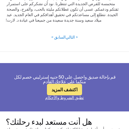
متحمسة للفرص الجديدة التي تنتظرنا. نود أن نشكركم على استمرار 
ثقتكم ودعمكم. عسى أن تكون عطلاتكم مليئة بالحب، والفرح، والصحة 
الجيدة. نتطلع إلى مساعدتكم في تحقيق أهدافكم في العام الجديد. عيد 
ميلاد سعيد وسنة جديدة سعيدة من جميعنا في عيادة د. لارت!
التالي >
< السابق
قم بإحالة صديق واحصل على 50 جنيه إسترليني خصم لكل 
منكما على علاجك القادم
اكتشف المزيد
تطبق الشروط والأحكام
هل أنت مستعد لبدء رحلتك؟