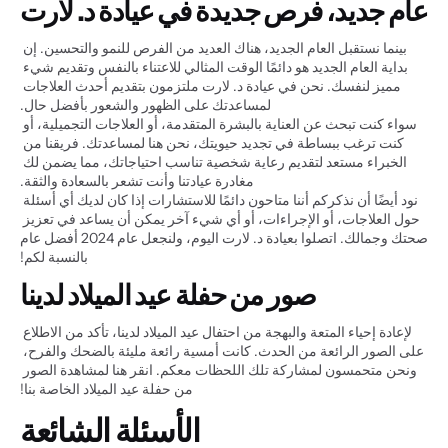
عام جديد، فرص جديدة في عيادة د. لارت
بينما نستقبل العام الجديد، هناك العديد من الفرص للنمو والتحسين. إن 
بداية العام الجديد هو دائمًا الوقت المثالي للاعتناء بالنفس وتقديم شيء 
مميز لنفسك. نحن في عيادة د. لارت ملتزمون بتقديم أحدث العلاجات 
لمساعدتك على الظهور والشعور بأفضل حال.
سواء كنت تبحث عن العناية بالبشرة المتقدمة، أو العلاجات التجميلية، أو 
كنت ترغب ببساطة في تجديد حيويتك، نحن هنا لمساعدتك. فريقنا من 
الخبراء مستعد لتقديم رعاية شخصية تناسب احتياجاتك، مما يضمن لك 
مغادرة عيادتنا وأنت تشعر بالسعادة والثقة.
نود أيضًا أن نذكركم أننا متاحون دائمًا للاستشارات إذا كان لديك أي أسئلة 
حول العلاجات، أو الإجراءات، أو أي شيء آخر يمكن أن يساعد في تعزيز 
صحتك وجمالك. اتصلوا بعيادة د. لارت اليوم، ولنجعل عام 2024 أفضل عام 
بالنسبة لكم!
صور من حفلة عيد الميلاد لدينا
لإعادة إحياء المتعة والبهجة من احتفال عيد الميلاد لدينا، تأكد من الاطلاع 
على الصور الرائعة من الحدث. كانت أمسية رائعة مليئة بالضحك والفرح، 
ونحن متحمسون لمشاركة تلك اللحظات معكم. انقر هنا لمشاهدة الصور 
من حفلة عيد الميلاد الخاصة بنا!
الأسئلة الشائعة