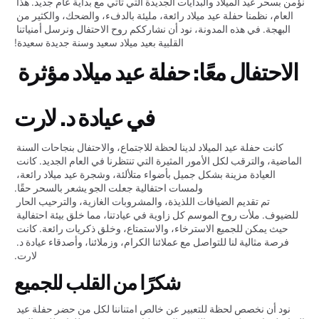
نؤمن بسحر عيد الميلاد والبدايات الجديدة التي تأتي مع بداية عام جديد. هذا 
العام، نظمنا حفلة عيد ميلاد رائعة، مليئة بالدفء، والضحك، والكثير من 
البهجة. في هذه المدونة، نود أن نشارككم روح الاحتفال ونرسل أمنياتنا 
القلبية بعيد ميلاد سعيد وسنة جديدة سعيدة!
الاحتفال معًا: حفلة عيد ميلاد مؤثرة 
في عيادة د. لارت
كانت حفلة عيد الميلاد لدينا لحظة للاجتماع، والاحتفال بنجاحات السنة 
الماضية، والترقب لكل الأمور المثيرة التي تنتظرنا في العام الجديد. كانت 
العيادة مزينة بشكل جميل بأضواء متلألئة، وشجرة عيد ميلاد رائعة، 
ولمسات احتفالية جعلت الجو يشعر بالسحر حقًا.
تم تقديم الضيافات اللذيذة، والمشروبات الغازية، والترحيب الحار 
للضيوف. ملأت روح الموسم كل زاوية في عيادتنا، مما خلق بيئة احتفالية 
حيث يمكن للجميع الاسترخاء، والاستمتاع، وخلق ذكريات رائعة. كانت 
فرصة مثالية لنا للتواصل مع عملائنا الكرام، وزملائنا، وأصدقاء عيادة د. 
لارت.
شكرًا من القلب للجميع
نود أن نخصص لحظة للتعبير عن خالص امتناننا لكل من حضر حفلة عيد 