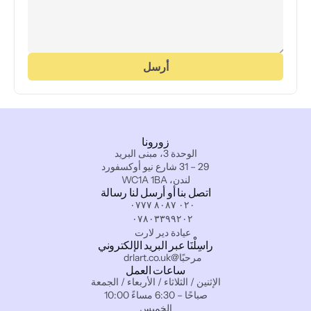
أرسل
زورونا
الوحدة 3، مبنى البريد
29 – 31 شارع نيو أوكسفورد
لندن، WC1A 1BA
اتصل بنا أو أرسل لنا رسالة
٠٢٠ ٨٠٨٧ ٠٧٧٧
٠٧٨٠٣٣٩٩٢٠٢
عيادة دير لارت
راسِلْنَا عبر البريد الإلكتروني
مرحبًا@drlart.co.uk
ساعات العمل
الإثنين / الثلاثاء / الأربعاء / الجمعة
10:00 صباحًا – 6:30 مساءً
الخميس